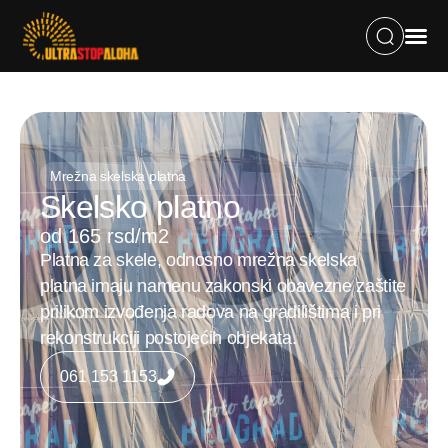
Mrežna skelska platna
Skelsko platno
od 165 rsd/m2
Platna za skele, odnosno mrežna skelska
platna imaju namenu zakonski obavezne zaštite
prilikom izvođenja radova na gradilištima i pri
rekonstrukciji postojećih objekata.
061 153 1153