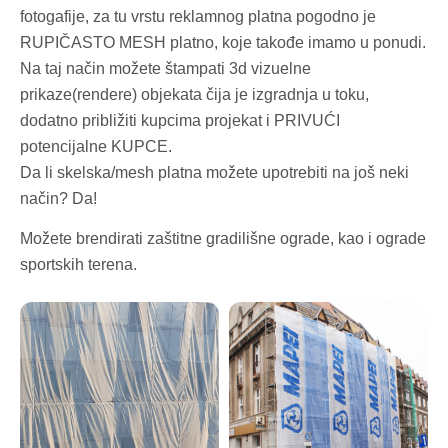
fotogafije, za tu vrstu reklamnog platna pogodno je
RUPIČASTO MESH platno, koje takođe imamo u ponudi.
Na taj način možete štampati 3d vizuelne
prikaze(rendere) objekata čija je izgradnja u toku,
dodatno približiti kupcima projekat i PRIVUĆI
potencijalne KUPCE.
Da li skelska/mesh platna možete upotrebiti na još neki
način? Da!
Možete brendirati zaštitne gradilišne ograde, kao i ograde
sportskih terena.