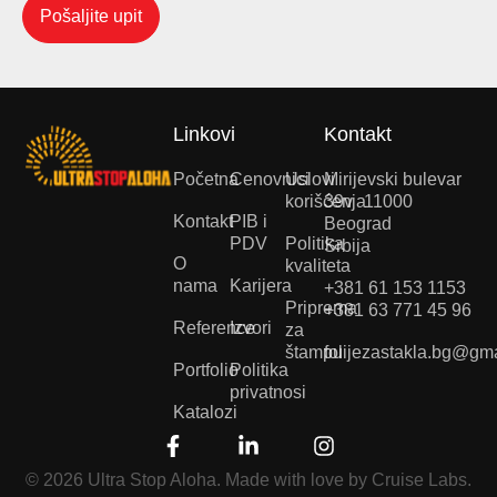
Pošaljite upit
Linkovi
Kontakt
Početna
Cenovnici
Uslovi
Mirijevski bulevar
korišćenja
39v 11000
Kontakt
PIB i
Beograd
PDV
Politika
Srbija
O
kvaliteta
nama
Karijera
+381 61 153 1153
Priprema
+381 63 771 45 96
Reference
Izvori
za
štampu
folijezastakla.bg@gm
Portfolio
Politika
privatnosi
Katalozi
© 2026 Ultra Stop Aloha. Made with love by Cruise Labs.